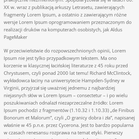
XX w. wraz z publikacją arkuszy Letrasetu, zawierających
fragmenty Lorem Ipsum, a ostatnio z zawierającym różne
wersje Lorem Ipsum oprogramowaniem przeznaczonym do
realizacji druków na komputerach osobistych, jak Aldus
PageMaker
W przeciwieństwie do rozpowszechnionych opinii, Lorem
Ipsum nie jest tylko przypadkowym tekstem. Ma ono
korzenie w klasycznej łacińskiej literaturze z 45 roku przed
Chrystusem, czyli ponad 2000 lat temu! Richard McClintock,
wykładowca łaciny na uniwersytecie Hampden-Sydney w
Virginii, przyjrzał się uważniej jednemu z najbardziej
niejasnych słów w Lorem Ipsum – consectetur – i po wielu
poszukiwaniach odnalazł niezaprzeczalne źródło: Lorem
Ipsum pochodzi z fragmentów (1.10.32 i 1.10.33) „de Finibus
Bonorum et Malorum”, czyli „O granicy dobra i zła”, napisanej
właśnie w 45 p.n.e. przez Cycerona. Jest to bardzo popularna
w czasach renesansu rozprawa na temat etyki. Pierwszy